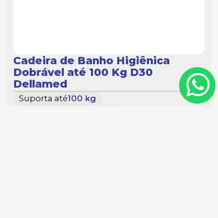
Cadeira de Banho Higiênica
Dobrável até 100 Kg D30
Dellamed
Suporta até
100 kg
2×1:
banho e sobrevaso
Estrutura em
aço carbono
dobrável e desmontável
Mais informações
Tenho interesse