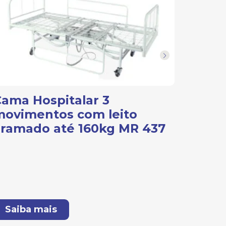
ama Hospitalar 3
Cama 
movimentos com leito
movim
aramado até 160kg MR 437
160kg
Saiba mais
Saib