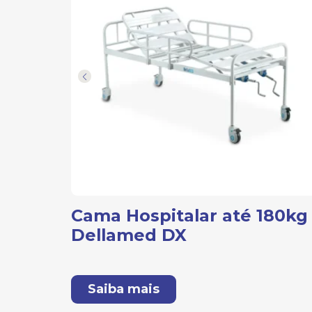
zada
Cama Hospitalar até 180kg
tos
Dellamed DX
Saiba mais